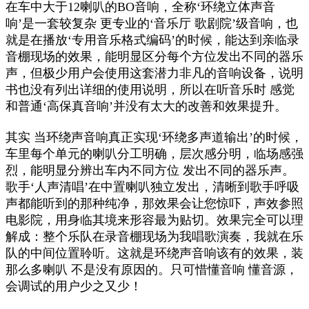
在车中大于12喇叭的BO音响，全称‘环绕立体声音
响’是一套较复杂 更专业的‘音乐厅 歌剧院’级音响，也
就是在播放‘专用音乐格式编码’的时候，能达到亲临录
音棚现场的效果，能明显区分每个方位发出不同的器乐
声，但极少用户会使用这套潜力非凡的音响设备，说明
书也没有列出详细的使用说明，所以在听音乐时 感觉
和普通‘高保真音响’并没有太大的改善和效果提升。
其实 当环绕声音响真正实现‘环绕多声道输出’的时候，
车里每个单元的喇叭分工明确，层次感分明，临场感强
烈，能明显分辨出车内不同方位 发出不同的器乐声。
歌手‘人声清唱’在中置喇叭独立发出，清晰到歌手呼吸
声都能听到的那种纯净，那效果会让您惊吓，声效参照
电影院，用身临其境来形容最为贴切。效果完全可以理
解成：整个乐队在录音棚现场为我唱歌演奏，我就在乐
队的中间位置聆听。这就是环绕声音响该有的效果，装
那么多喇叭 不是没有原因的。只可惜懂音响 懂音源，
会调试的用户少之又少！