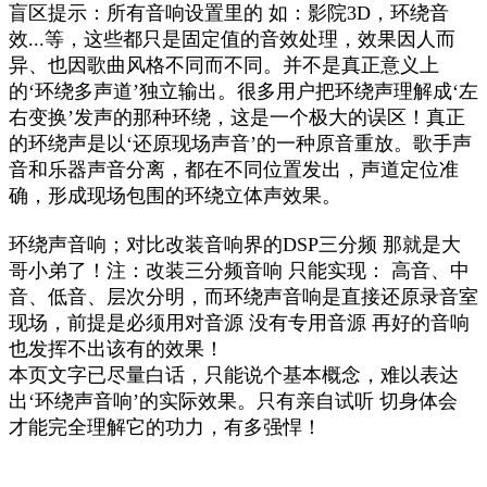
盲区提示：所有音响设置里的 如：影院3D，环绕音
效...等，这些都只是固定值的音效处理，效果因人而
异、也因歌曲风格不同而不同。并不是真正意义上
的‘环绕多声道’独立输出。很多用户把环绕声理解成‘左
右变换’发声的那种环绕，这是一个极大的误区！真正
的环绕声是以‘还原现场声音’的一种原音重放。歌手声
音和乐器声音分离，都在不同位置发出，声道定位准
确，形成现场包围的环绕立体声效果。
环绕声音响；对比改装音响界的DSP三分频 那就是大
哥小弟了！注：改装三分频音响 只能实现： 高音、中
音、低音、层次分明，而环绕声音响是直接还原录音室
现场，前提是必须用对音源 没有专用音源 再好的音响
也发挥不出该有的效果！
本页文字已尽量白话，只能说个基本概念，难以表达
出‘环绕声音响’的实际效果。只有亲自试听 切身体会
才能完全理解它的功力，有多强悍！