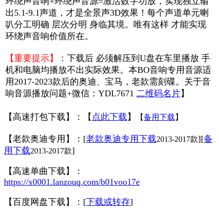
环绕声音响+环绕声音源=激活数字功放，实现独立输
出5.1-9.1声道，才是全景声3D效果！每个声道单元喇
叭分工明确 层次分明 身临其境。唯有这样 才能实现
环绕声音响价值所在。
【重要提示】
：下载后 必须解压到U盘在车里播放 手
机和电脑均播放不出实际效果。本BO音响专用音源适
用2017-2023款后的奥迪、宝马，老款需刻碟。关于音
响音源播放问题+微信：YDL7671
二维码名片
】
【高速打包下载】：【
点此下载
】
【
备用下载
】
【老款奥迪专用】：[
老款奥迪专用下载
]
[
备
2013-2017款
用下载
]
2013-2017款
【高速单曲下载】：
https://x0001.lanzouq.com/b01voo17e
【百度网盘下载】：[
下载或转存
]