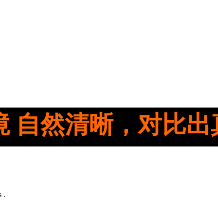
境 自然清晰，对比出
 .