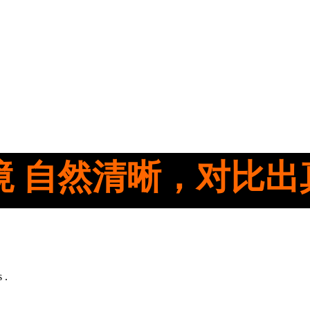
境 自然清晰，对比出
 .