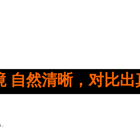
境 自然清晰，对比出
 .